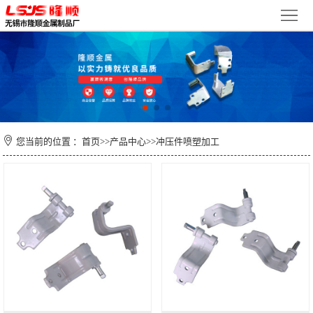
首
页
关
于
新
我
闻
产
们
您当前的位置 ：
首页
>>
产品中心
>>
冲压件喷塑加工
资
品
检
讯
中
测
车
心
设
间
联
备
环
系
境
我
们