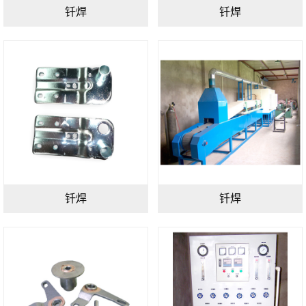
钎焊
钎焊
钎焊
钎焊