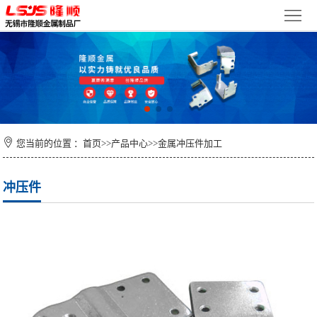
首
页
关
于
新
我
闻
产
们
您当前的位置 ：
首页
>>
产品中心
>>
金属冲压件加工
资
品
检
讯
中
测
车
冲压件
心
设
间
联
备
环
系
境
我
们