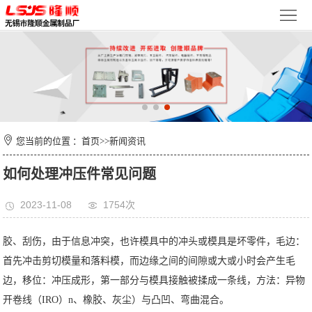
首
页
关
于
新
我
闻
产
们
您当前的位置 ：
首页
>>
新闻资讯
资
品
检
如何处理冲压件常见问题
讯
中
测
车
2023-11-08
1754次
心
设
间
联
备
环
系
胶、刮伤，由于信息冲突，也许模具中的冲头或模具是坏零件，毛边：
首先冲击剪切模量和落料模，而边缘之间的间隙或大或小时会产生毛
境
我
边，移位：冲压成形，第一部分与模具接触被揉成一条线，方法：异物
开卷线（IRO）n、橡胶、灰尘）与凸凹、弯曲混合。
们