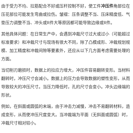
由于受力不均、拉筋配合不好或压杆控制不好，使工件
冲压件
角部位在
压花部位可能发生弯曲或拉伤。皱褶：压条调整不当、压床精度低、气
垫压力调整不当、冲头或R件大等原因都可能导致边缘或R件。
其他具体问题：在日常生产中，会遇到冲裁尺寸过大或过小（可能超过
标准要求）和冲裁尺寸与现场有很大不同，除了凸模成形、冲裁规划规
模、加工精度和冲裁间隙等要素外，还应从以下几方面考虑需要处理的
方面。
当切削刃磨损时，数据上的拉应力增大，冲压件容易翻转变形。当材料
翻转时，冲压尺寸会减小。数据上的压力会导致数据的塑性变形，从而
导致较大的冲压尺寸。当压力降低时，孔的尺寸会变小。冲头边缘端的
形状。
例如，在斜面或圆弧的末端，由于冲击力减慢，冲击不易翻转材料，造
成变形，从而使冲压尺度变大。当冲裁端为平面（无斜面或圆弧）时，
冲裁尺寸相对较小。